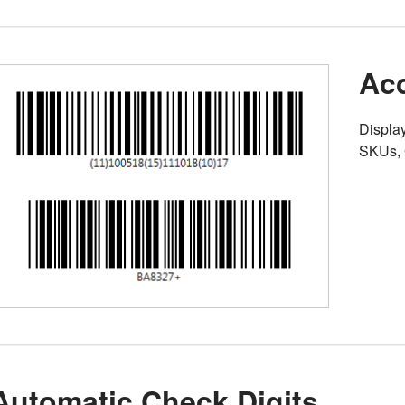
Acc
Display
SKUs, G
Automatic Check Digits