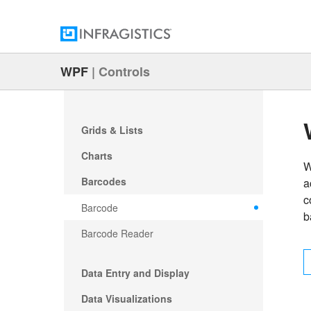
WPF
|
Controls
Grids & Lists
Charts
W
Barcodes
a
c
Barcode
b
Barcode Reader
Data Entry and Display
Data Visualizations