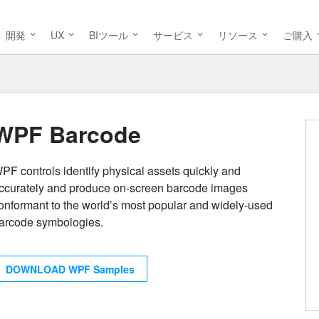
開発
UX
BIツール
サービス
リソース
ご購入
WPF Barcode
PF controls identify physical assets quickly and
ccurately and produce on-screen barcode images
onformant to the world’s most popular and widely-used
arcode symbologies.
DOWNLOAD WPF Samples