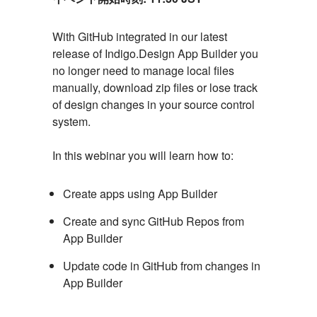
Event
With GitHub integrated in our latest
release of Indigo.Design App Builder you
Description
no longer need to manage local files
manually, download zip files or lose track
of design changes in your source control
system.
In this webinar you will learn how to:
Create apps using App Builder
Create and sync GitHub Repos from
App Builder
Update code in GitHub from changes in
App Builder