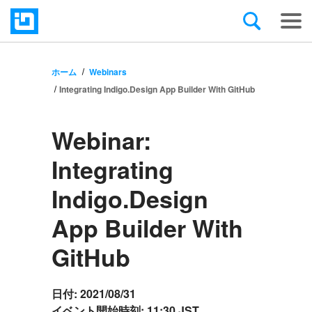
ホーム
Webinars
Integrating Indigo.Design App Builder With GitHub
Webinar:
Integrating
Indigo.Design
App Builder With
GitHub
日付:
2021/08/31
イベント開始時刻:
11:30 JST