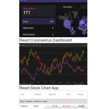
React Coronavirus Dashboard
React Co
React Stock Chart App
React St