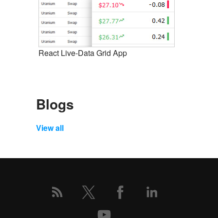
React Live-Data Grid App
React Liv
Blogs
View all