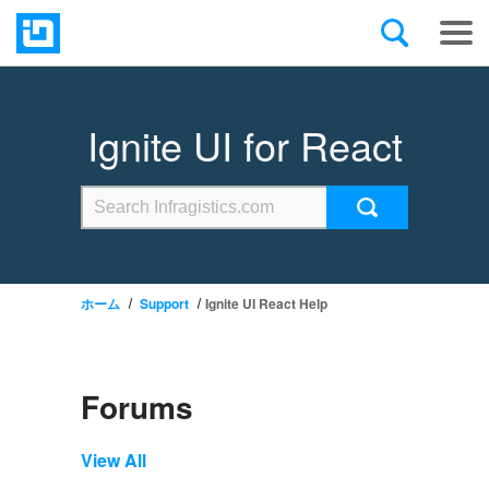
Ignite UI for React
ホーム
Support
Ignite UI React Help
Forums
View All