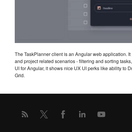
The TaskPlanner client is an Angular web application. It
and project related scenarios - filtering and sorting tasks
UI for Angular, it shows nice UX UI perks like ability to
Grid.