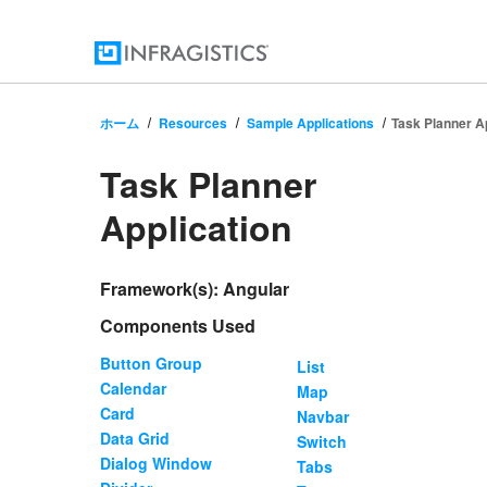
ホーム
Resources
Sample Applications
Task Planner Ap
Infragistics'
Task Planner
Application
Sample
Framework(s): Angular
Components Used
Application
Button Group
List
Calendar
Map
Card
Navbar
Data Grid
Switch
Dialog Window
Tabs