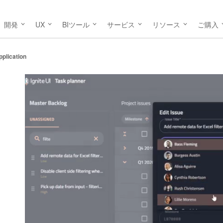
開発
UX
BIツール
サービス
リソース
ご購入
plication