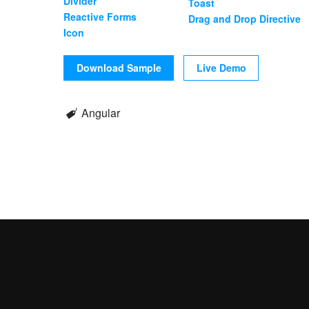
Divider
Toast
Reactive Forms
Drag and Drop Directive
Icon
Download Sample
Live Demo
Angular