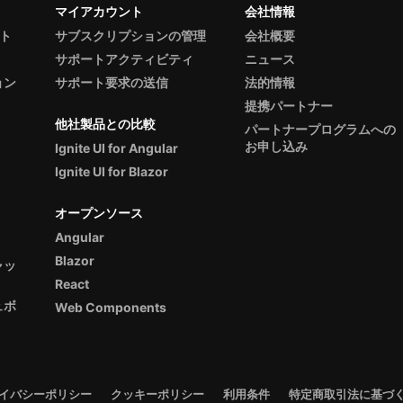
マイアカウント
会社情報
ント
サブスクリプションの管理
会社概要
サポートアクティビティ
ニュース
ョン
サポート要求の送信
法的情報
提携パートナー
他社製品との比較
パートナープログラムへの
お申し込み
Ignite UI for Angular
Ignite UI for Blazor
オープンソース
Angular
Blazor
ャッ
React
ュボ
Web Components
イバシーポリシー
クッキーポリシー
利用条件
特定商取引法に基づ