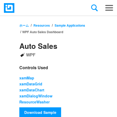
ホーム
Resources
Sample Applications
WPF Auto Sales Dashboard
Auto Sales
Infragistics'
WPF
Sample
Application
Controls Used
xamMap
xamDataGrid
xamDataChart
xamDialogWindow
ResourceWasher
Download Sample