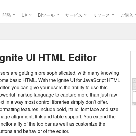
開発
UX
BIツール
サービス
リソース
ご購入
Ignite UI HTML Editor
sers are getting more sophisticated, with many knowing
ome basic HTML. With the Ignite UI for JavaScript HTML
ditor, you can give your users the ability to use this
owerful markup language to capture more than just raw
ext in a way most control libraries simply don’t offer.
ormatting features include bold, italic, font face and size,
mage alignment, link and table support. You extend the
unctionality of the toolbar as well as customize the
uttons and behavior of the editor.