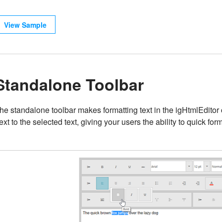
View Sample
Standalone Toolbar
he standalone toolbar makes formatting text in the igHtmlEditor
ext to the selected text, giving your users the ability to quick for