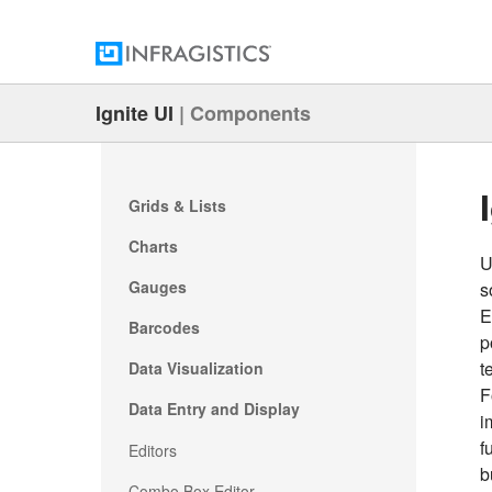
Ignite UI
|
Components
Grids & Lists
Charts
U
Gauges
s
E
Barcodes
p
t
Data Visualization
F
Data Entry and Display
i
f
Editors
b
Combo Box Editor