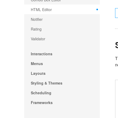
HTML Editor
Notifier
Rating
Validator
Interactions
T
Menus
n
Layouts
Styling & Themes
Scheduling
Frameworks