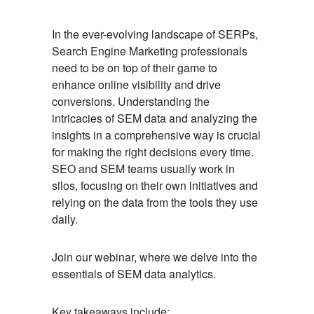
Event
In the ever-evolving landscape of SERPs,
Search Engine Marketing professionals
Description
need to be on top of their game to
enhance online visibility and drive
conversions. Understanding the
intricacies of SEM data and analyzing the
insights in a comprehensive way is crucial
for making the right decisions every time.
SEO and SEM teams usually work in
silos, focusing on their own initiatives and
relying on the data from the tools they use
daily.
Join our webinar, where we delve into the
essentials of SEM data analytics.
Key takeaways include: