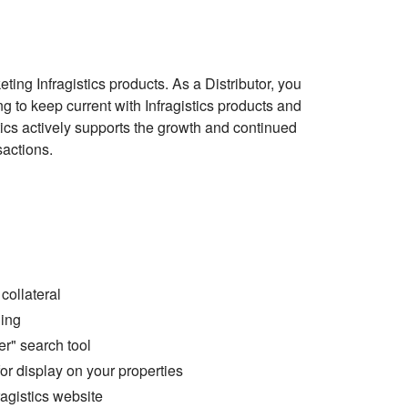
eting Infragistics products. As a Distributor, you
ng to keep current with Infragistics products and
ics actively supports the growth and continued
sactions.
collateral
ning
er" search tool
for display on your properties
agistics website