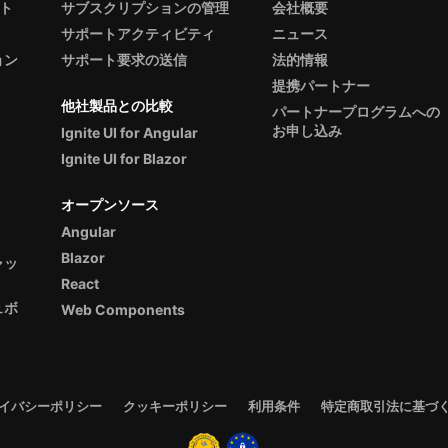
ント
サブスクリプションの管理
会社概要
サポートアクティビティ
ニュース
ョン
サポート要求の送信
法的情報
提携パートナー
他社製品との比較
パートナープログラムへの
お申し込み
Ignite UI for Angular
Ignite UI for Blazor
オープンソース
Angular
Blazor
ャッ
React
ュボ
Web Components
イバシーポリシー
クッキーポリシー
利用条件
特定商取引法に基づ