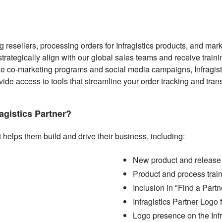
g resellers, processing orders for Infragistics products, and mark
trategically align with our global sales teams and receive traini
ike co-marketing programs and social media campaigns, Infragist
vide access to tools that streamline your order tracking and tran
agistics Partner?
t helps them build and drive their business, including:
New product and release 
Product and process trai
Inclusion in "Find a Partn
Infragistics Partner Logo 
Logo presence on the Infr