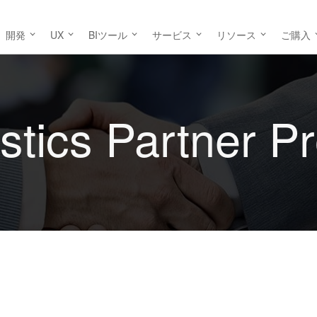
開発
UX
BIツール
サービス
リソース
ご購入
istics Partner 