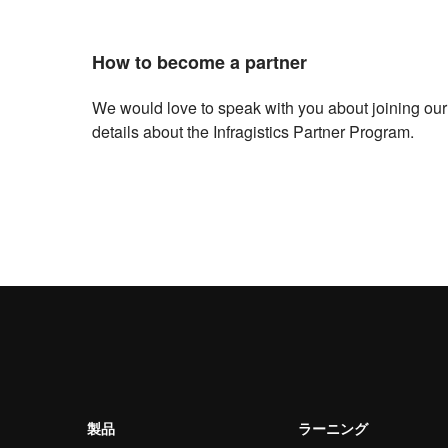
How to become a partner
We would love to speak with you about joining our 
details about the Infragistics Partner Program.
製品
ラーニング