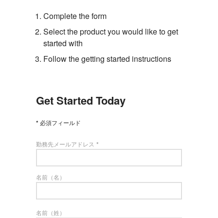
Complete the form
Select the product you would like to get
started with
Follow the getting started instructions
Get Started Today
必須フィールド
勤務先メールアドレス
名前（名）
名前（姓）