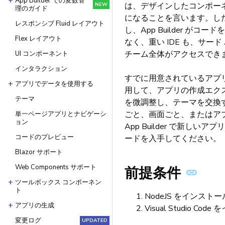
App Builder での変数管
は、デザインしたコンポーネ
NEW
理のガイド
になることを言います。した
レスポンシブ Fluid レイアウト
し、App Builder がコ
Flex レイアウト
なく、重い IDE も、サ
チーム全体がアクセスでき
UI コンポーネント
インタラクション
すでに用意されているアプリ
アプリでデータを使用する
用して、アプリの作成エク
テーマ
を微調整し、テーマを交換
ごと、画面ごと、またはア
単一ページアプリとナビゲーシ
ョン
App Builder で新
コードのプレビュー
ードを入手してください。
Blazor サポート
Web Components サポート
前提条件
ツールボックス コンポーネン
ト
NodeJS をインスト
アプリの生成
Visual Studio C
変更ログ
UPDATED