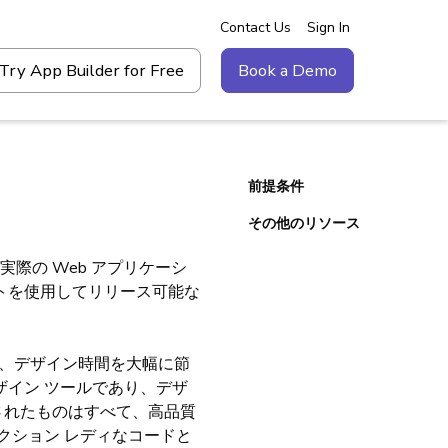
Contact Us
Sign In
Try App Builder for Free
Book a Demo
前提条件
その他のリソース
実際の Web アプリケーシ
トを使用してリリース可能な
き、デザイン時間を大幅に節
イン ツールであり、デザ
されたものはすべて、高品質
クション レディなコードと