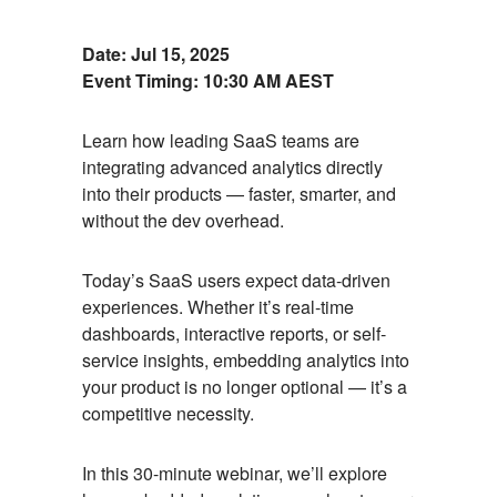
Event
Date:
Jul 15, 2025
Event Timing:
10:30 AM AEST
Description
Learn how leading SaaS teams are
integrating advanced analytics directly
into their products — faster, smarter, and
without the dev overhead.
Today’s SaaS users expect data-driven
experiences. Whether it’s real-time
dashboards, interactive reports, or self-
service insights, embedding analytics into
your product is no longer optional — it’s a
competitive necessity.
In this 30-minute webinar, we’ll explore