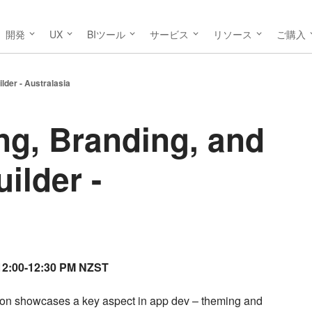
開発
UX
BIツール
サービス
リソース
ご購入
lder - Australasia
g, Branding, and
ilder -
 12:00-12:30 PM NZST
sion showcases a key aspect in app dev – theming and