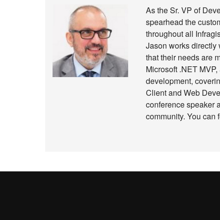
As the Sr. VP of Deve
spearhead the custome
throughout all Infragi
Jason works directly 
that their needs are 
Microsoft .NET MVP, a
development, coverin
Client and Web Devel
conference speaker a
community. You can f