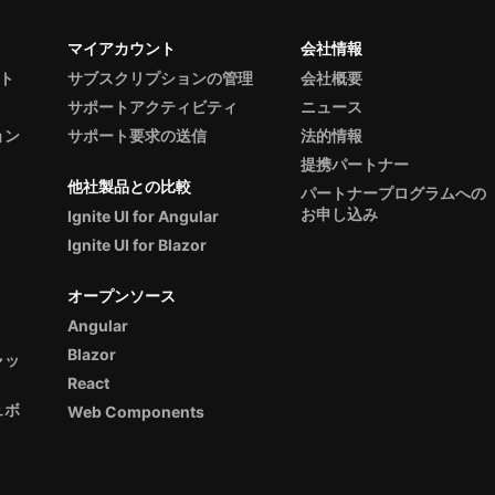
マイアカウント
会社情報
ント
サブスクリプションの管理
会社概要
サポートアクティビティ
ニュース
ョン
サポート要求の送信
法的情報
提携パートナー
他社製品との比較
パートナープログラムへの
お申し込み
Ignite UI for Angular
Ignite UI for Blazor
オープンソース
Angular
Blazor
ャッ
React
ュボ
Web Components