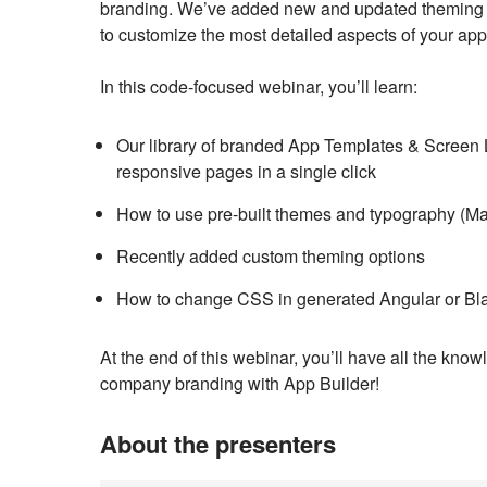
branding. We’ve added new and updated theming capa
to customize the most detailed aspects of your ap
In this code-focused webinar, you’ll learn:
Our library of branded App Templates & Screen 
responsive pages in a single click
How to use pre-built themes and typography (Mat
Recently added custom theming options
How to change CSS in generated Angular or Bl
At the end of this webinar, you’ll have all the kn
company branding with App Builder!
About the presenters