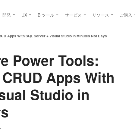
開発
UX
BIツール
サービス
リソース
ご購入
RUD Apps With SQL Server + Visual Studio in Minutes Not Days
e Power Tools:
e CRUD Apps With
sual Studio in
ys
T