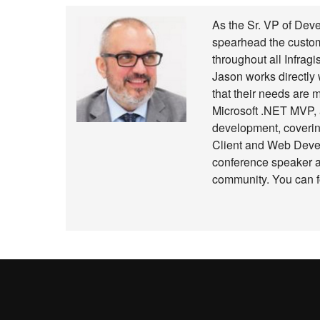
As the Sr. VP of Deve
spearhead the custome
throughout all Infragi
Jason works directly 
that their needs are 
Microsoft .NET MVP, a
development, coverin
Client and Web Devel
conference speaker a
community. You can f