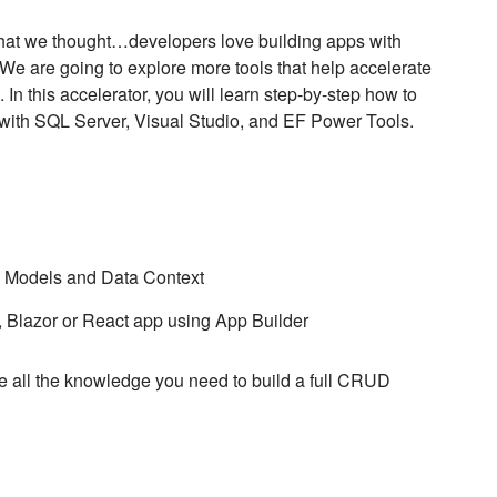
 what we thought…developers love building apps with
We are going to explore more tools that help accelerate
 this accelerator, you will learn step-by-step how to
with SQL Server, Visual Studio, and EF Power Tools.
 Models and Data Context
Blazor or React app using App Builder
ve all the knowledge you need to build a full CRUD