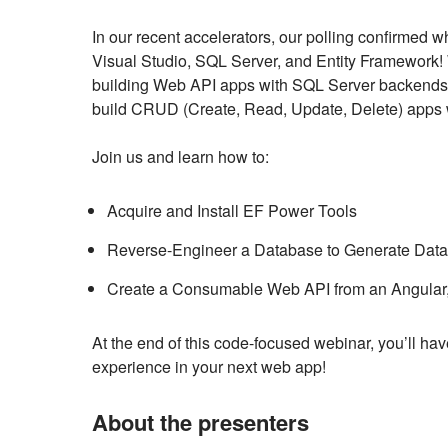
Event
In our recent accelerators, our polling confirmed
Visual Studio, SQL Server, and Entity Framework! 
Description
building Web API apps with SQL Server backends. In
build CRUD (Create, Read, Update, Delete) apps 
Join us and learn how to:
Acquire and Install EF Power Tools
Reverse-Engineer a Database to Generate Data
Create a Consumable Web API from an Angular, 
At the end of this code-focused webinar, you’ll ha
experience in your next web app!
About the presenters