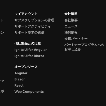
マイアカウント
会社情報
ント
サブスクリプションの管理
会社概要
サポートアクティビティ
ニュース
ョン
サポート要求の送信
法的情報
提携パートナー
他社製品との比較
パートナープログラムへの
お申し込み
Ignite UI for Angular
Ignite UI for Blazor
オープンソース
Angular
Blazor
ャッ
React
ュボ
Web Components