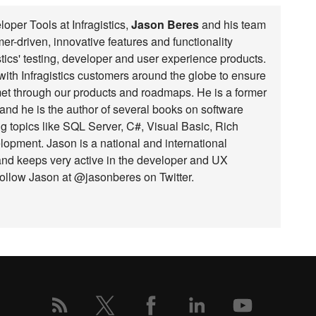
loper Tools at Infragistics,
Jason Beres
and his team
r-driven, innovative features and functionality
stics' testing, developer and user experience products.
with Infragistics customers around the globe to ensure
met through our products and roadmaps. He is a former
nd he is the author of several books on software
g topics like SQL Server, C#, Visual Basic, Rich
opment. Jason is a national and international
nd keeps very active in the developer and UX
ollow Jason at @jasonberes on Twitter.