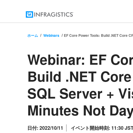
ホーム
Webinars
EF Core Power Tools: Build .NET Core C
Webinar:
EF Cor
Build .NET Cor
SQL Server + Vi
Minutes Not Da
日付:
2022/10/11
イベント開始時刻:
11:30 JS