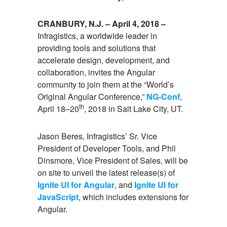
CRANBURY, N.J. – April 4, 2018 –
Infragistics, a worldwide leader in
providing tools and solutions that
accelerate design, development, and
collaboration, invites the Angular
community to join them at the “World’s
Original Angular Conference,”
NG-Conf
,
th
April 18–20
, 2018 in Salt Lake City, UT.
Jason Beres, Infragistics’ Sr. Vice
President of Developer Tools, and Phil
Dinsmore, Vice President of Sales, will be
on site to unveil the latest release(s) of
Ignite UI for Angular
, and
Ignite UI for
JavaScript
, which includes extensions for
Angular.