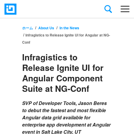
ホーム
About Us
In the News
Infragistics to Release Ignite UI for Angular at NG-
Conf
Infragistics to
Release Ignite UI for
Angular Component
Suite at NG-Conf
SVP of Developer Tools, Jason Beres
to debut the fastest and most flexible
Angular data grid available for
enterprise app development at Angular
event in Salt Lake City, UT